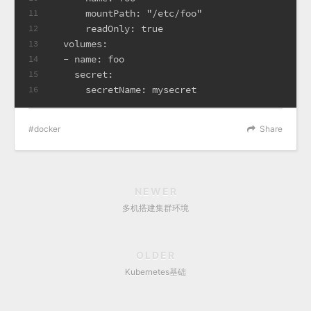
      mountPath: "/etc/foo"
11
      readOnly: true
12
  volumes:
13
  - name: foo
14
    secret:
15
      secretName: mysecret
16
docker
Share
NEWER
多机搭建集群环境
OLDER
Kubernetes基础