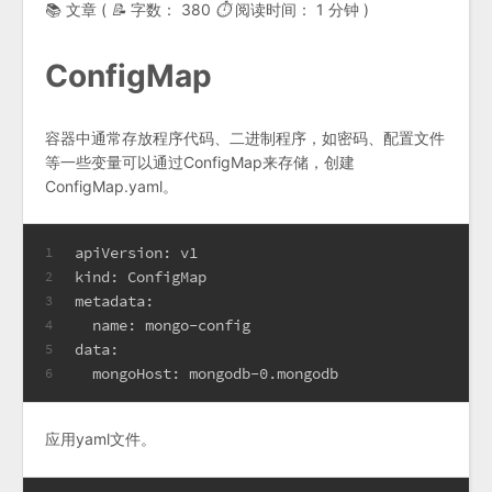
📚 文章 (
📝
字数：
380
⏱
阅读时间：
1 分钟
)
ConfigMap
容器中通常存放程序代码、二进制程序，如密码、配置文件
等一些变量可以通过ConfigMap来存储，创建
ConfigMap.yaml。
apiVersion: v1
1
kind: ConfigMap
2
metadata:
3
  name: mongo-config
4
data:
5
  mongoHost: mongodb-0.mongodb
6
应用yaml文件。