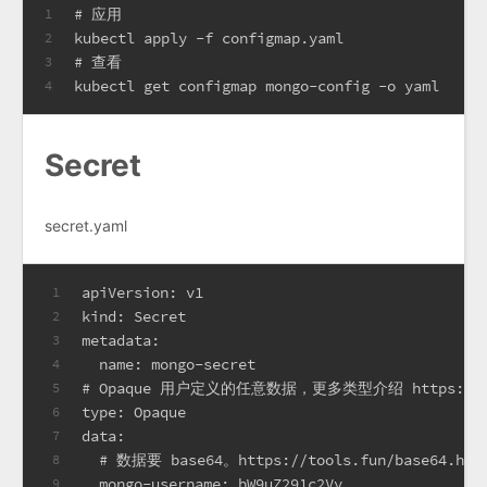
# 应用
1
kubectl apply -f configmap.yaml
2
# 查看
3
kubectl get configmap mongo-config -o yaml
4
Secret
secret.yaml
apiVersion: v1
1
kind: Secret
2
metadata:
3
  name: mongo-secret
4
# Opaque 用户定义的任意数据，更多类型介绍 https://kuberne
5
type: Opaque
6
data:
7
  # 数据要 base64。https://tools.fun/base64.htm
8
  mongo-username: bW9uZ291c2Vy
9