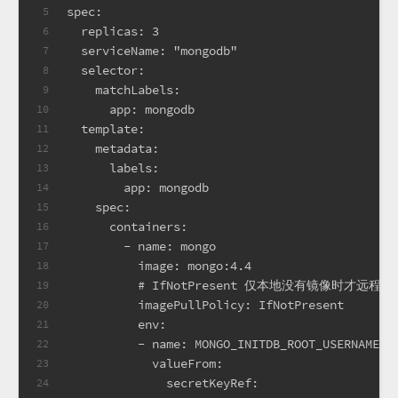
spec:
5
  replicas: 3
6
  serviceName: "mongodb"
7
  selector:
8
    matchLabels:
9
      app: mongodb
10
  template:
11
    metadata:
12
      labels:
13
        app: mongodb
14
    spec:
15
      containers:
16
        - name: mongo
17
          image: mongo:4.4
18
          # IfNotPresent 仅本地没有镜像时
19
          imagePullPolicy: IfNotPresent
20
          env:
21
          - name: MONGO_INITDB_ROOT_USERNAME
22
            valueFrom:
23
              secretKeyRef:
24