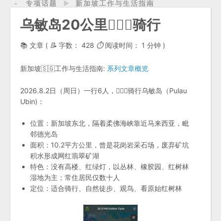
专项话题
►
新加坡工作与生活指南
乌敏岛20公里🚴🏻‍♀️骑行
📚 文章 (
📝
字数：
428
⏱
阅读时间：
1 分钟
)
新加坡🇸🇬工作与生活指南:
系列文章概览
2026.8.2日（周日）一行6人，🚴🏻‍♂️骑行乌敏岛（Pulau
Ubin)：
位置：新加坡东北，隔着柔佛海峡靠近马来西亚，毗
邻德光岛
面积：10.2平方公里，曾是花岗岩采石场，废弃矿坑
积水形成网红翡翠矿湖
特色：没有高楼、红绿灯，以丛林、橡胶园、红树林
湿地为主；常住居民仅数十人
定位：适合骑行、自然徒步、观鸟、看原始红树林