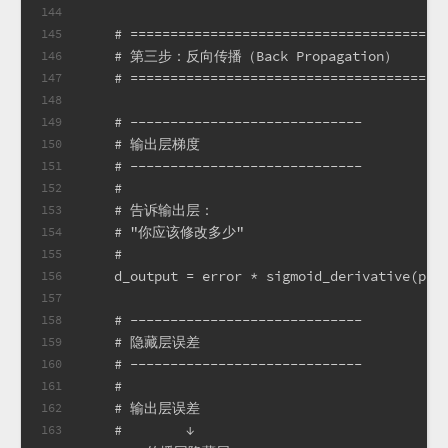
144
    # =======================================
145
    # 第三步：反向传播（Back Propagation）
146
    # =======================================
147
148
    # -----------------------------
149
    # 输出层梯度
150
    # -----------------------------
151
    #
152
    # 告诉输出层：
153
    # "你应该修改多少"
154
    #
155
    d_output = error * sigmoid_derivative(pre
156
157
    # -----------------------------
158
    # 隐藏层误差
159
    # -----------------------------
160
    #
161
    # 输出层误差
162
    #        ↓
163