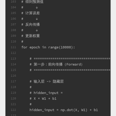
# 得到预测值
103
#      ↓
104
# 计算误差
105
#      ↓
106
# 反向传播
107
#      ↓
108
# 更新权重
109
#
110
for epoch in range(10000):
111
112
    # =======================================
113
    # 第一步：前向传播（Forward）
114
    # =======================================
115
116
    # 输入层 -> 隐藏层
117
    #
118
    # hidden_input =
119
    # X × W1 + b1
120
    #
121
    hidden_input = np.dot(X, W1) + b1
122
123