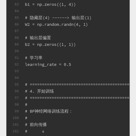
b1 = np.zeros((1, 4))
83
84
# 隐藏层(4) ------> 输出层(1)
85
W2 = np.random.randn(4, 1)
86
87
# 输出层偏置
88
b2 = np.zeros((1, 1))
89
90
# 学习率
91
learning_rate = 0.5
92
93
94
# ===========================================
95
# 4. 开始训练
96
# ===========================================
97
#
98
# BP神经网络训练流程：
99
#
100
# 前向传播
101
#      ↓
102