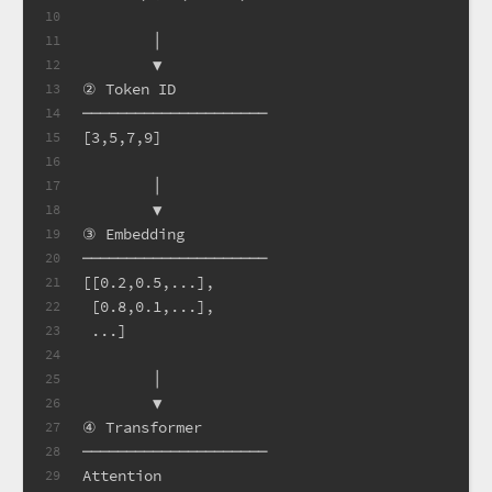
10
        │
11
        ▼
12
② Token ID
13
─────────────────────
14
[3,5,7,9]
15
16
        │
17
        ▼
18
③ Embedding
19
─────────────────────
20
[[0.2,0.5,...],
21
 [0.8,0.1,...],
22
 ...]
23
24
        │
25
        ▼
26
④ Transformer
27
─────────────────────
28
Attention
29