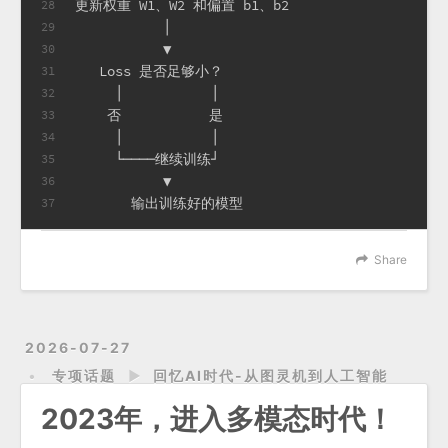
更新权重 W1、W2 和偏置 b1、b2
28
           │
29
           ▼
30
   Loss 是否足够小？
31
     │           │
32
    否           是
33
     │           │
34
     └────继续训练┘
35
           ▼
36
       输出训练好的模型
37
Share
2026-07-27
专项话题
►
回忆AI时代-从图灵机到人工智能
2023年，进入多模态时代！