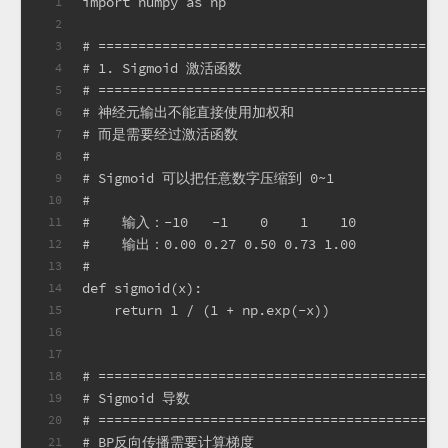
import numpy as np
1
2
# ===========================================
3
# 1. Sigmoid 激活函数
4
# ===========================================
5
# 神经元输出不能直接使用加权和
6
# 而是需要经过激活函数
7
#
8
# Sigmoid 可以把任意数字压缩到 0~1
9
#
10
#    输入：-10   -1    0    1    10
11
#    输出：0.00 0.27 0.50 0.73 1.00
12
#
13
def sigmoid(x):
14
    return 1 / (1 + np.exp(-x))
15
16
17
# ===========================================
18
# Sigmoid 导数
19
# ===========================================
20
# BP反向传播需要计算梯度
21