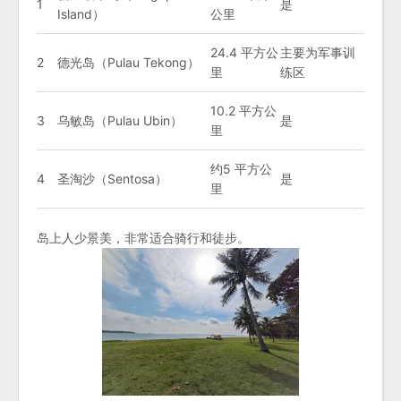
1
是
Island）
公里
24.4 平方公
主要为军事训
2
德光岛（Pulau Tekong）
里
练区
10.2 平方公
3
乌敏岛（Pulau Ubin）
是
里
约5 平方公
4
圣淘沙（Sentosa）
是
里
岛上人少景美，非常适合骑行和徒步。