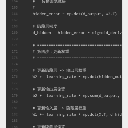
    #   传播回隐藏层
164
    #
165
    hidden_error = np.dot(d_output, W2.T)
166
167
    # 隐藏层梯度
168
    d_hidden = hidden_error * sigmoid_derivat
169
170
    # =======================================
171
    # 第四步：更新权重
172
    # =======================================
173
174
    # 更新隐藏层 -> 输出层权重
175
    W2 += learning_rate * np.dot(hidden_outpu
176
177
    # 更新输出层偏置
178
    b2 += learning_rate * np.sum(d_output, ax
179
180
    # 更新输入层 -> 隐藏层权重
181
    W1 += learning_rate * np.dot(X.T, d_hidde
182
183
    # 更新隐藏层偏置
184