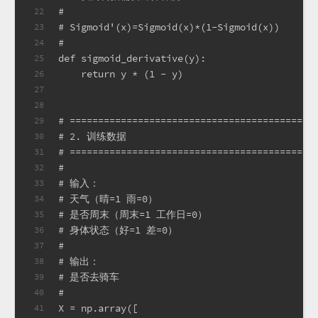
#
22
# Sigmoid'(x)=Sigmoid(x)*(1-Sigmoid(x))
23
#
24
def sigmoid_derivative(y):
25
    return y * (1 - y)
26
27
28
# ===========================================
29
# 2. 训练数据
30
# ===========================================
31
#
32
# 输入：
33
# 天气（晴=1 雨=0）
34
# 是否周末（周末=1 工作日=0）
35
# 身体状态（好=1 差=0）
36
#
37
# 输出：
38
# 是否去骑车
39
#
40
X = np.array([
41