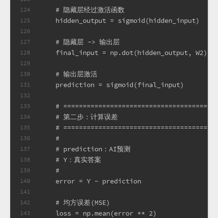
    # 隐藏层经过激活函数
124
    hidden_output = sigmoid(hidden_input)
125
126
    # 隐藏层 -> 输出层
127
    final_input = np.dot(hidden_output, W2) +
128
129
    # 输出层激活
130
    prediction = sigmoid(final_input)
131
132
    # =======================================
133
    # 第二步：计算误差
134
    # =======================================
135
    #
136
    # prediction：AI预测
137
    # Y：真实答案
138
    #
139
    error = Y - prediction
140
141
    # 均方误差(MSE)
142
    loss = np.mean(error ** 2)
143