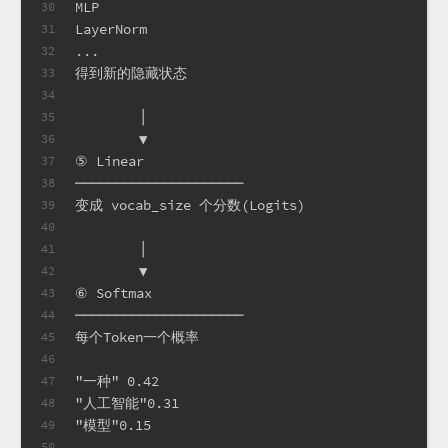
MLP
30
LayerNorm
31
...
32
得到新的隐藏状态
33
34
        │
35
        ▼
36
⑤ Linear
37
─────────────────────
38
变成 vocab_size 个分数(Logits)
39
40
        │
41
        ▼
42
⑥ Softmax
43
─────────────────────
44
每个Token一个概率
45
46
"一种" 0.42
47
"人工智能"0.31
48
"模型"0.15
49
...
50