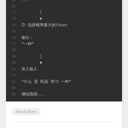
51
        │
52
        ▼
53
⑦ 选择概率最大的Token
54
55
输出：
56
"一种"
57
58
        │
59
        ▼
60
加入输入
61
62
"什么 是 机器 学习 一种"
63
64
继续预测...
65
Read More