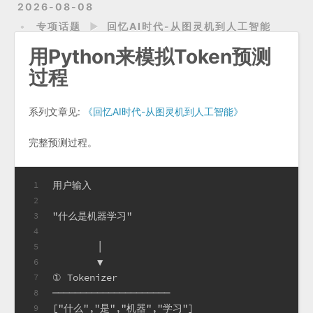
2026-08-08
专项话题
►
回忆AI时代-从图灵机到人工智能
用Python来模拟Token预测
过程
系列文章见:
《回忆AI时代-从图灵机到人工智能》
完整预测过程。
用户输入
1
2
"什么是机器学习"
3
4
        │
5
        ▼
6
① Tokenizer
7
─────────────────────
8
["什么","是","机器","学习"]
9