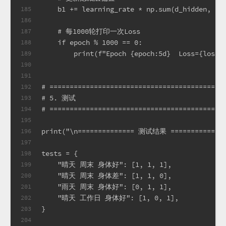
    b1 += learning_rate * np.sum(d_hidden, ax
185
186
    # 每1000轮打印一次Loss
187
    if epoch % 1000 == 0:
188
        print(f"Epoch {epoch:5d}  Loss={loss:
189
190
191
# ===========================================
192
# 5. 测试
193
# ===========================================
194
195
print("\n============== 测试结果 ==============
196
197
tests = {
198
    "晴天 周末 身体好": [1, 1, 1],
199
    "晴天 周末 身体差": [1, 1, 0],
200
    "雨天 周末 身体好": [0, 1, 1],
201
    "晴天 工作日 身体好": [1, 0, 1],
202
}
203
204