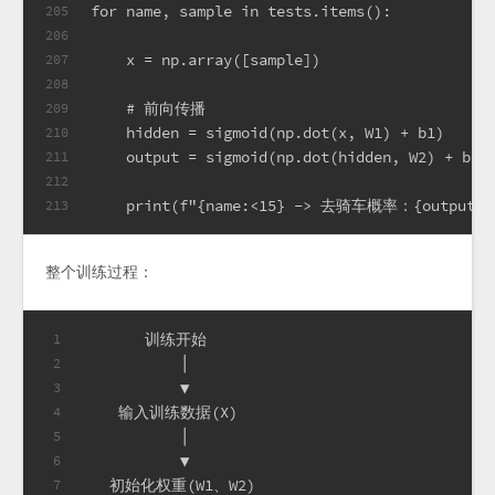
for name, sample in tests.items():
205
206
    x = np.array([sample])
207
208
    # 前向传播
209
    hidden = sigmoid(np.dot(x, W1) + b1)
210
    output = sigmoid(np.dot(hidden, W2) + b2)
211
212
    print(f"{name:<15} -> 去骑车概率：{output[0,
213
整个训练过程：
       训练开始
1
           │
2
           ▼
3
    输入训练数据(X)
4
           │
5
           ▼
6
   初始化权重(W1、W2)
7