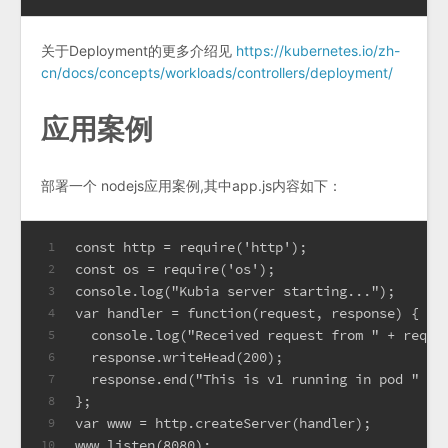
关于Deployment的更多介绍见
https://kubernetes.io/zh-
cn/docs/concepts/workloads/controllers/deployment/
应用案例
部署一个 nodejs应用案例,其中app.js内容如下：
const http = require('http');
1
const os = require('os');
2
console.log("Kubia server starting...");
3
var handler = function(request, response) {
4
  console.log("Received request from " + reque
5
  response.writeHead(200);
6
  response.end("This is v1 running in pod " + 
7
};
8
var www = http.createServer(handler);
9
www.listen(8080);
10