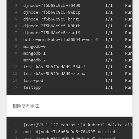
djnode-7f5b68c9c5-76499          1/1     Runni
3
djnode-7f5b68c9c5-9wbcp          1/1     Runni
4
djnode-7f5b68c9c5-bjrz5          1/1     Runni
5
djnode-7f5b68c9c5-k8hth          1/1     Runni
6
djnode-7f5b68c9c5-zkdt9          1/1     Runni
7
hello-minikube-ffb56594b-wsrl6   1/1     Runni
8
mongodb-0                        1/1     Runni
9
mongodb-1                        1/1     Runni
10
mongodb-2                        1/1     Runni
11
test-k8s-5b8f9cd8d9-564kf        1/1     Runni
12
test-k8s-5b8f9cd8d9-zksbw        1/1     Runni
13
test-pod                         1/1     Runni
14
testapp                          1/1     Runni
15
删除所有资源。
[root@VM-1-127-centos ~]# kubectl delete all -
1
pod "djnode-7f5b68c9c5-76499" deleted
2
pod "djnode-7f5b68c9c5-9wbcp" deleted
3