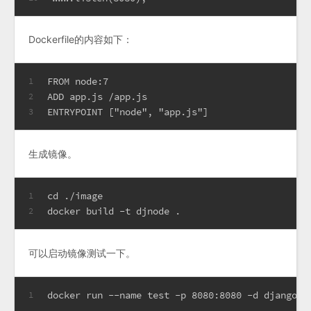
Dockerfile的内容如下：
FROM node:7
1
ADD app.js /app.js
2
ENTRYPOINT ["node", "app.js"]
3
生成镜像。
cd ./image
1
docker build -t djnode .
2
可以启动镜像测试一下。
docker run --name test -p 8080:8080 -d djangowa
1