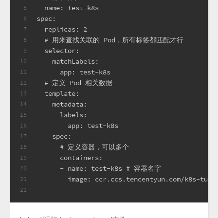
  name: test-k8s
5
spec:
6
  replicas: 2
7
  # 用来查找关联的 Pod，所有标签都匹配才行
8
  selector:
9
    matchLabels:
10
      app: test-k8s
11
  # 定义 Pod 相关数据
12
  template:
13
    metadata:
14
      labels:
15
        app: test-k8s
16
    spec:
17
      # 定义容器，可以多个
18
      containers:
19
      - name: test-k8s # 容器名字
20
        image: ccr.ccs.tencentyun.com/k8s-tut
21
22