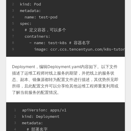
kind: Pod
2
metadata:
3
  name: test-pod
4
spec:
5
  # 定义容器，可以多个
6
  containers:
7
    - name: test-k8s # 容器名字
8
      image: ccr.ccs.tencentyun.com/k8s-tutori
9
Deployment，编辑Deployment.yaml内容如下。以下文件
描述了运维工程师对线上服务的期望，并把线上的服务状
态、副本、镜像源都转为配置文件进行描述，其优势所见即
所得，且此配置文件可以分享给其他运维工程师重复利用或
了解当前服务的配置情况。
apiVersion: apps/v1
1
kind: Deployment
2
metadata:
3
  # 部署名字
4