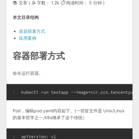
📚 文章 (
📝
字数：
1.2k
⏱
阅读时间：
5 分钟
)
本文目录结构
容器部署方式
应用案例
容器部署方式
命令运行容器。
kubectl run testapp --image=ccr.ccs.tencentyun.
1
Pod，编辑pod.yaml内容如下。(一切皆文件是 Unix/Linux
的基本哲学之一,K8s继承了这个传统）
apiVersion: v1
1