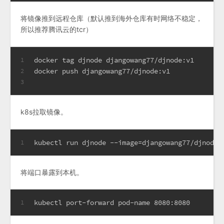
将镜像推到远程仓库（默认推到海外仓库有时网络不稳定，
所以推荐腾讯云的tcr）
docker tag djnode djangowang77/djnode:v1
1
docker push djangowang77/djnode:v1
2
3
k8s拉取镜像。
kubectl run djnode --image=djangowang77/djnode:
1
将端口暴露到本机。
kubectl port-forward pod-name 8080:8080
1