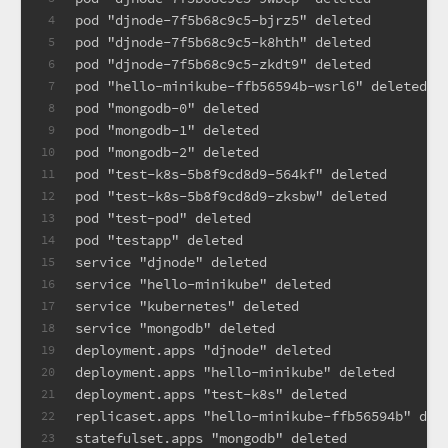
pod "djnode-7f5b68c9c5-bjrz5" deleted
4
pod "djnode-7f5b68c9c5-k8hth" deleted
5
pod "djnode-7f5b68c9c5-zkdt9" deleted
6
pod "hello-minikube-ffb56594b-wsrl6" deleted
7
pod "mongodb-0" deleted
8
pod "mongodb-1" deleted
9
pod "mongodb-2" deleted
10
pod "test-k8s-5b8f9cd8d9-564kf" deleted
11
pod "test-k8s-5b8f9cd8d9-zksbw" deleted
12
pod "test-pod" deleted
13
pod "testapp" deleted
14
service "djnode" deleted
15
service "hello-minikube" deleted
16
service "kubernetes" deleted
17
service "mongodb" deleted
18
deployment.apps "djnode" deleted
19
deployment.apps "hello-minikube" deleted
20
deployment.apps "test-k8s" deleted
21
replicaset.apps "hello-minikube-ffb56594b" del
22
statefulset.apps "mongodb" deleted
23