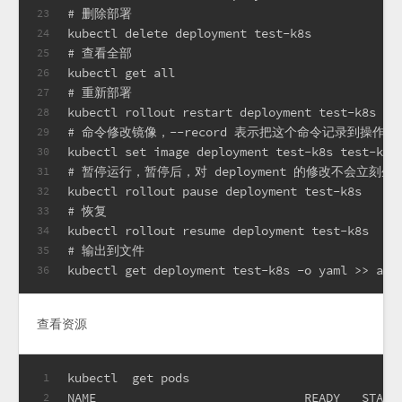
# 删除部署
23
kubectl delete deployment test-k8s
24
# 查看全部
25
kubectl get all
26
# 重新部署
27
kubectl rollout restart deployment test-k8s
28
# 命令修改镜像，--record 表示把这个命令记录到操作历
29
kubectl set image deployment test-k8s test-k8s
30
# 暂停运行，暂停后，对 deployment 的修改不会立刻
31
kubectl rollout pause deployment test-k8s
32
# 恢复
33
kubectl rollout resume deployment test-k8s
34
# 输出到文件
35
kubectl get deployment test-k8s -o yaml >> app
36
查看资源
kubectl  get pods
1
NAME                             READY   STATU
2