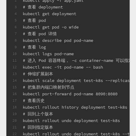
kubectl apply -f app.yaml
2
# 查看 deployment
3
kubectl get deployment
4
# 查看 pod
5
kubectl get pod -o wide
6
# 查看 pod 详情
7
kubectl describe pod pod-name
8
# 查看 log
9
kubectl logs pod-name
10
# 进入 Pod 容器终端， -c container-name 可以
11
kubectl exec -it pod-name -- bash
12
# 伸缩扩展副本
13
kubectl scale deployment test-k8s --replicas=5
14
# 把集群内端口映射到节点
15
kubectl port-forward pod-name 8090:8080
16
# 查看历史
17
kubectl rollout history deployment test-k8s
18
# 回到上个版本
19
kubectl rollout undo deployment test-k8s
20
# 回到指定版本
21
kubectl rollout undo deployment test-k8s --to-
22